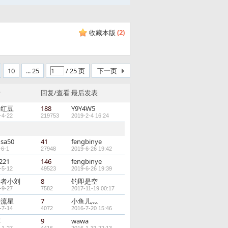
收藏本版
(
2
)
10
... 25
/ 25 页
下一页
者
回复/查看
最后发表
升红豆
188
Y9Y4W5
-4-22
219753
2019-2-4 16:24
usa50
41
fengbinye
-6-1
27948
2019-6-26 19:42
221
146
fengbinye
-5-12
49523
2019-6-26 19:39
路者小刘
8
钓即是空
-9-27
7582
2017-11-19 00:17
去流星
7
小鱼儿灬
-7-14
4072
2016-7-20 15:46
菲
9
wawa