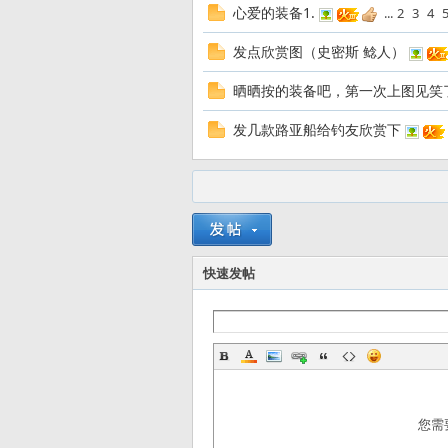
心爱的装备1.
...
2
3
4
友
发点欣赏图（史密斯 鲶人）
晒晒按的装备吧，第一次上图见笑
发几款路亚船给钓友欣赏下
—
快速发帖
—
您需