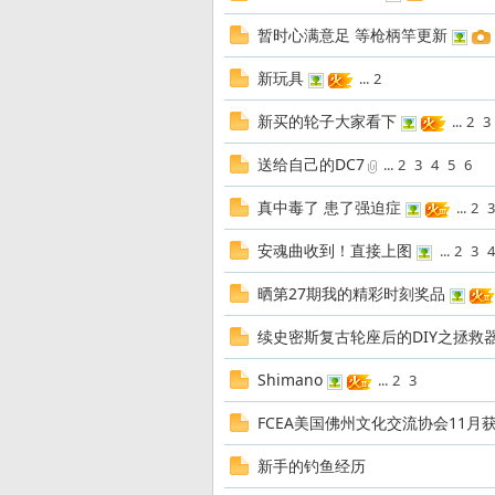
暂时心满意足 等枪柄竿更新
发
新玩具
...
2
新买的轮子大家看下
...
2
3
送给自己的DC7
...
2
3
4
5
6
真中毒了 患了强迫症
...
2
3
安魂曲收到！直接上图
...
2
3
4
烧
晒第27期我的精彩时刻奖品
续史密斯复古轮座后的DIY之拯救
Shimano
...
2
3
FCEA美国佛州文化交流协会11月
新手的钓鱼经历