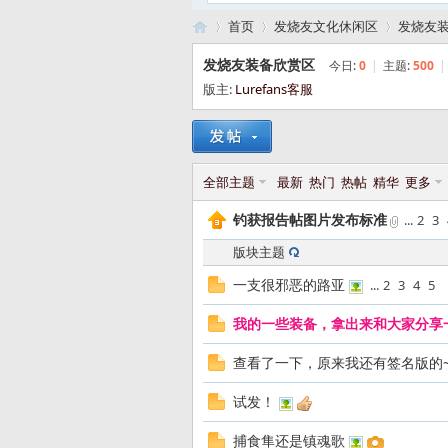
首页
发烧友文化休闲区
发烧友
发烧友装备欣赏区
今日:
0
|
主题:
500
|
版主:
Lurefans客服
路
»
›
›
全部主题
最新
热门
热帖
精华
更多
钓获报告帖图片发布标准
...
2
3
版块主题
一支很邪恶的路亚
...
2
3
4
5
亚
我的一些装备，拿出来和大家分享
查看了一下，原来我还有签名版的~
试发！
捕食隼还是镇魂歌