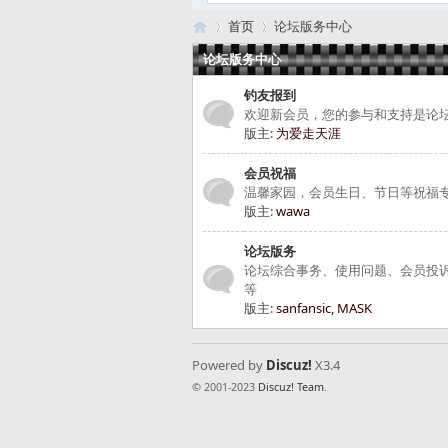
首页
论坛版务中心
论坛版务中心
钓友报到
路
»
›
欢迎新会员，您的参与和支持是论
版主:
为爱走天涯
会员祝福
温馨家园，会员生日、节日等祝福
版主:
wawa
论坛版务
论坛综合事务、使用问题、会员投
等
版主:
sanfansic
,
MASK
亚
Powered by
Discuz!
X3.4
© 2001-2023
Discuz! Team
.