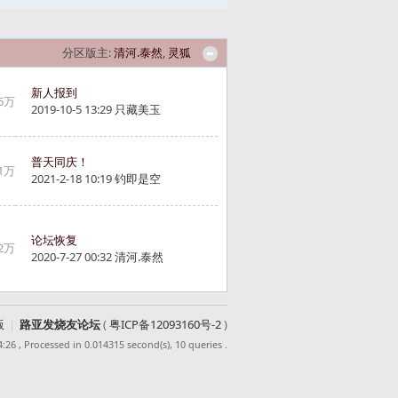
分区版主:
清河.泰然
,
灵狐
新人报到
5万
2019-10-5 13:29
只藏美玉
普天同庆！
1万
2021-2-18 10:19
钓即是空
论坛恢复
2万
2020-7-27 00:32
清河.泰然
版
|
路亚发烧友论坛
(
粤ICP备12093160号-2
)
4:26
, Processed in 0.014315 second(s), 10 queries .