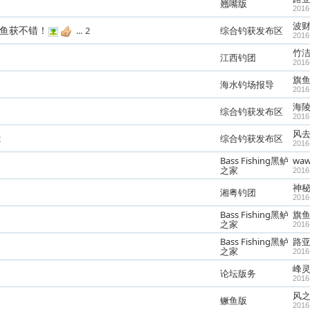
翘嘴版
2016
波
过鱼获不错！
...
2
综合钓获发布区
2016
竹
江西钓团
2016
旗
海水钓场报导
2016
海
综合钓获发布区
2016
风
2
综合钓获发布区
2016
Bass Fishing黑鲈
wa
之家
2016
神
湘粤钓团
2016
Bass Fishing黑鲈
旗
之家
2016
Bass Fishing黑鲈
路
之家
2016
峰灵
论坛版务
2016
风
鳜鱼版
2016