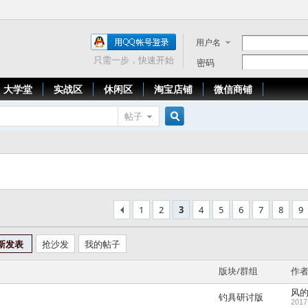
用户名
只需一步，快速开始
密码
大学堂
实战区
休闲区
淘宝店铺
微信商铺
帖子
搜
索
1
2
3
4
5
6
7
8
9
新发表
抢沙发
我的帖子
版块/群组
作
风
钓具研讨版
2017