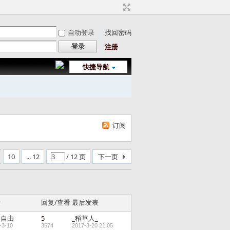
自动登录
找回密码
登录
注册
快捷导航
订阅
10
... 12
/ 12 页
下一页
者
回复/查看
最后发表
的自由
5
_稻草人_
-3-10
3574
2017-3-20 21:05