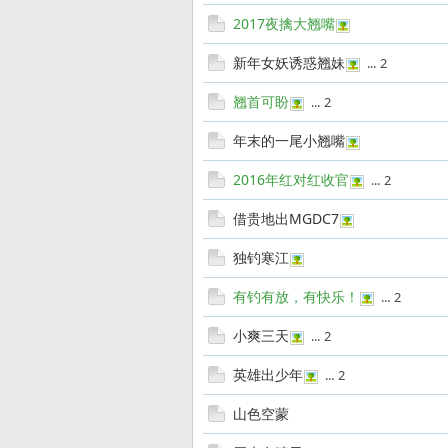
2017夜擒大翘嘴
新年女妖诱惑翘妹
...
2
翘首可盼
...
2
年末的一尾小翘嘴
—
2016年红对红收官
...
2
借贵地出MGDC7
独钓寒江
有钓有放，有快乐！
...
2
小爽三天
...
2
路
英雄出少年
...
2
山色空蒙