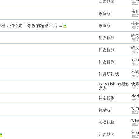
江西钓团
2017
伟
鳜鱼版
2017
伟
，如今走上寻鳜的精彩生活....
鳜鱼版
2017
峰灵
钓友报到
2017
峰灵
钓友报到
2017
xian
钓友报到
2017
不
钓具研讨版
2017
Bass Fishing黑鲈
快
之家
2017
clac
钓友报到
2017
wjm
翘嘴版
2017
wa
会员祝福
2017
宝
江西钓团
2017