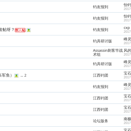
怡
钓友报到
2017
怡
钓友报到
2017
cxp
发帖呀？
钓友报到
2017
峰灵
钓具研讨版
2017
Assassin刺客竿战
风
术组
2017
峰灵
钓具研讨版
2017
宝
条军鱼）
...
2
江西钓团
2017
峰灵
钓友报到
2017
宝
江西钓团
2017
宝
江西钓团
2017
南
论坛版务
2017
宝