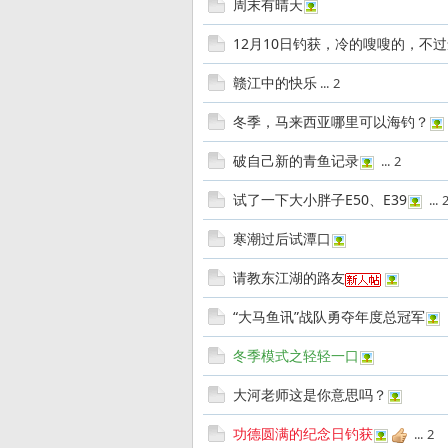
周末有晴天
12月10日钓获，冷的嗖嗖的，不
赣江中的快乐
...
2
亚
冬季，马来西亚哪里可以海钓？
破自己新的青鱼记录
...
2
试了一下大小胖子E50、E39
...
寒潮过后试潭口
请教东江湖的路友
运
“大马鱼讯”战队勇夺年度总冠军
冬季模式之轻轻一口
大河老师这是你意思吗？
功德圆满的纪念日钓获
...
2