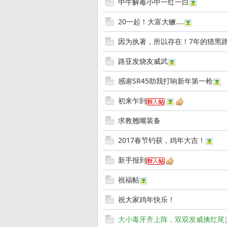
中午解毒小中一红一白
20一起！大富大鳜....
因为执著，所以存在！7年的猎黑路程
路亚发烧友威武
感谢SR45助我打响新年第一枪
友
初来乍到
求教翘嘴装备
2017春节钓获，鸡年大吉！
新手报到
祝福帖
祝大家鸡年快乐！
—
大小毒牙齐上阵，双双发威擒红尾