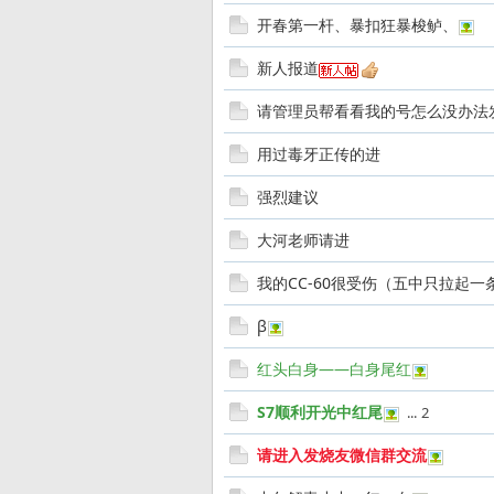
开春第一杆、暴扣狂暴梭鲈、
亚
新人报道
请管理员帮看看我的号怎么没办法
用过毒牙正传的进
强烈建议
大河老师请进
发
我的CC-60很受伤（五中只拉起一
β
红头白身——白身尾红
S7顺利开光中红尾
...
2
请进入发烧友微信群交流
烧