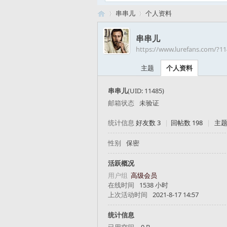
串串儿
个人资料
串串儿
https://www.lurefans.com/?1
路
›
›
主题
个人资料
串串儿
(UID: 11485)
邮箱状态
未验证
统计信息
好友数 3
|
回帖数 198
|
主题
性别
保密
亚
活跃概况
用户组
高级会员
在线时间
1538 小时
上次活动时间
2021-8-17 14:57
统计信息