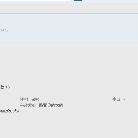
搜
26972
索
数 15
性别
保密
生日
-
兴趣爱好
路亚你的大的
3ae2fc05f6/