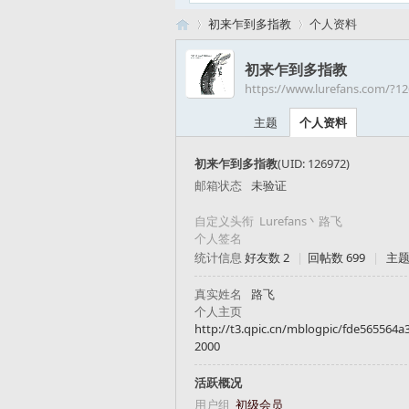
初来乍到多指教
个人资料
初来乍到多指教
https://www.lurefans.com/?1
路
›
›
主题
个人资料
初来乍到多指教
(UID: 126972)
邮箱状态
未验证
自定义头衔
Lurefans丶路飞
个人签名
统计信息
好友数 2
|
回帖数 699
|
主题
亚
真实姓名
路飞
个人主页
http://t3.qpic.cn/mblogpic/fde565564a
2000
活跃概况
用户组
初级会员