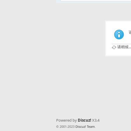
请稍候..
Powered by
Discuz!
X3.4
© 2001-2023
Discuz! Team
.