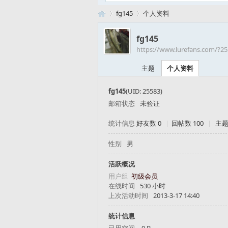
fg145
个人资料
fg145
https://www.lurefans.com/?2
路
›
›
主题
个人资料
fg145
(UID: 25583)
邮箱状态
未验证
统计信息
好友数 0
|
回帖数 100
|
主题
性别
男
亚
活跃概况
用户组
初级会员
在线时间
530 小时
上次活动时间
2013-3-17 14:40
统计信息