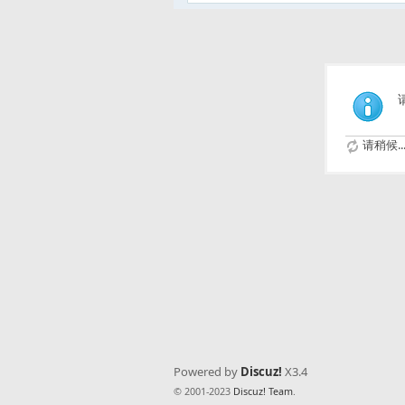
请稍候..
Powered by
Discuz!
X3.4
© 2001-2023
Discuz! Team
.