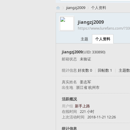
jiangzj2009
个人资料
jiangzj2009
https://www.lurefans.com/?3
路
›
›
主题
个人资料
jiangzj2009
(UID: 330890)
邮箱状态
未验证
统计信息
好友数 0
|
回帖数 1
|
主题数
真实姓名
姜志军
出生地
浙江省 杭州市
亚
活跃概况
用户组
新手上路
在线时间
221 小时
上次活动时间
2018-11-21 12:26
统计信息