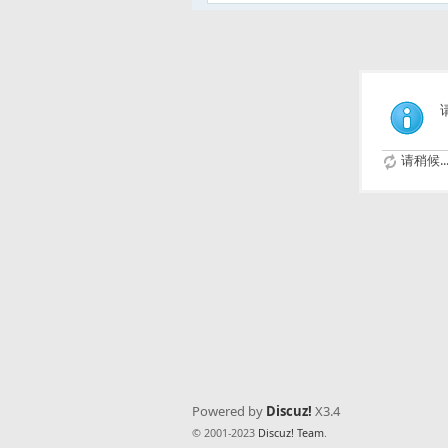
请稍候..
Powered by
Discuz!
X3.4
© 2001-2023
Discuz! Team
.