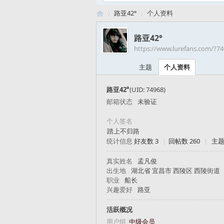
路亚42°
个人资料
路亚42°
https://www.lurefans.com/?7
路
›
›
主题
个人资料
路亚42°
(UID: 74968)
邮箱状态
未验证
个人签名
踏上不归路
统计信息
好友数 3
|
回帖数 260
|
主题
亚
真实姓名
孟凡俊
出生地
湖北省 宜昌市 西陵区 西陵街道
职业
船长
兴趣爱好
路亚
活跃概况
用户组
中级会员