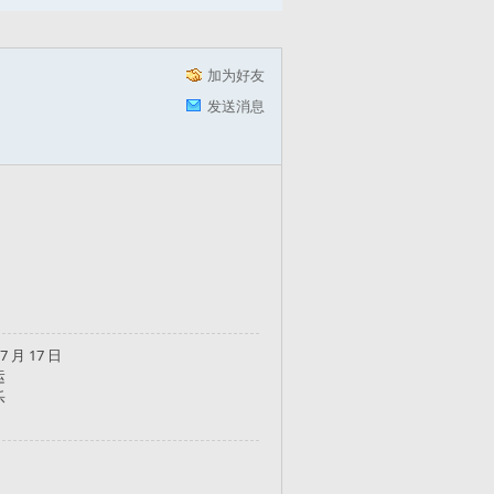
加为好友
发送消息
 7 月 17 日
运
乐