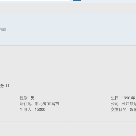
搜
4968
索
数 11
性别
男
生日
1990 年
居住地
湖北省 宜昌市
公司
长江航
年收入
15000
交友目的
娱