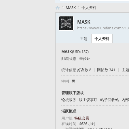
MASK
个人资料
MASK
https://www.lurefans.com/?13
路
›
›
主题
个人资料
MASK
(UID: 137)
邮箱状态
未验证
统计信息
好友数 8
|
回帖数 341
|
主题
性别
男
亚
管理以下版块
论坛版务
版主议事厅
帖子回收站
内部
活跃概况
用户组
特级会员
在线时间
4626 小时