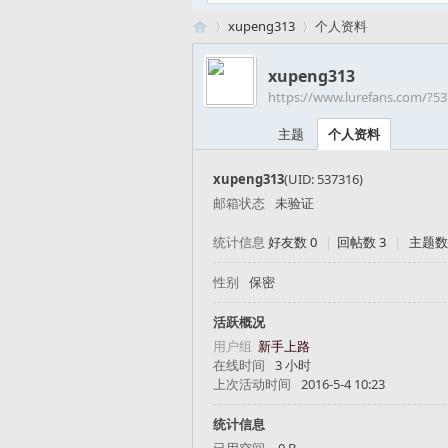
xupeng313
个人资料
xupeng313
https://www.lurefans.com/?5
路
›
›
主题
个人资料
xupeng313
(UID: 537316)
邮箱状态
未验证
统计信息
好友数 0
|
回帖数 3
|
主题数
性别
保密
亚
活跃概况
用户组
新手上路
在线时间
3 小时
上次活动时间
2016-5-4 10:23
统计信息