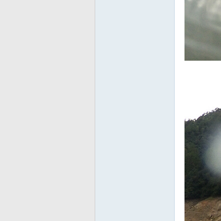
友
—
—