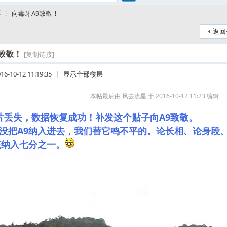
搜
区
向毒牙A9致敬！
返回
索
致敬！
[复制链接]
›
-10-12 11:19:35
|
显示全部楼层
本帖最后由 风去流星 于 2016-10-12 11:23 编辑
片丢失，数据恢复成功！补发这个贴子向A9致敬。
没把A9纳入进去，我们替它鸣不平的。论长相、论身段
该纳入七分之一。