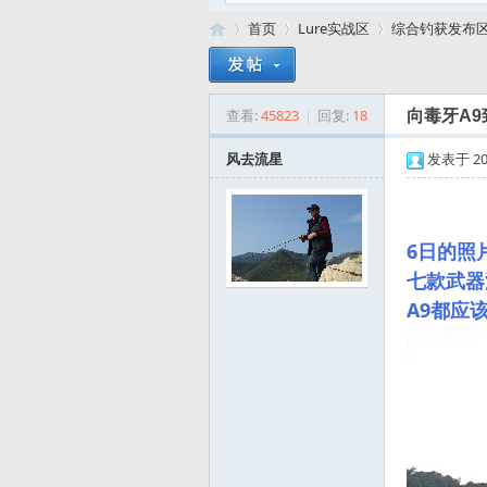
首页
Lure实战区
综合钓获发布
查看:
45823
|
回复:
18
向毒牙A9
路
»
›
›
风去流星
发表于 2016
6日的照
七款武器
A9都应
亚