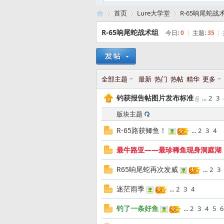
首页
Lure大学堂
R-65响尾蛇战
R-65响尾蛇战术组
今日:
0
|
主题:
35
|
路
»
›
›
全部主题
最新
热门
热帖
精华
更多
钓获报告帖图片发布标准
...
2
3
版块主题
R-65路获鲫鱼！
...
2
3
4
最牛路亚——最珍稀鱼现身洞庭湖
亚
R65响尾蛇再次发威
...
2
3
迷茫雨季
...
2
3
4
钓了一条好鱼
...
2
3
4
5
6