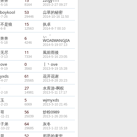
河奔奔
15
zztgy111
-5-16
8164
2015-2-27 09:27
boykool
53
尛草的秘密
-7-26
29446
2014-10-16 11:50
朗不是狼
15
执卓
-6-8
12563
2014-8-7 00:10
ぃ゛
河奔奔
6
WOAIWANGJIA
-5-18
4246
2014-5-19 07:13
乐无尽
11
風前雨後
-3-13
7334
2014-5-16 23:05
ove
0
丨丶ove
-9-19
3560
2013-9-19 15:28
yxds
61
花开花谢
-4-27
25565
2013-8-28 20:23
老
27
水库游-啊权
-2-18
14981
2013-5-11 17:17
宝玉
5
wjmyxds
-2-23
6069
2013-3-10 21:45
任哥
56
炒粉0989
-11-21
25039
2013-1-26 20:06
绔子弟
64
灰冬
-10-22
29685
2013-1-22 15:18
任哥
52
邪恶的麦兜