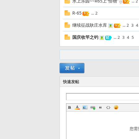
水上乐园~~R65上“怪物”
...
2
友
R-65
...
2
继续征战耿庄水库
...
2
3
4
国庆收竿之钓
...
2
3
4
5
—
快速发帖
您需
—