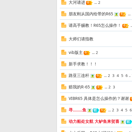
大河请进
...
2
朋友刚从国内给带的R65
...
发
请高手赐教！R65怎么操作！
..
大师们请指教
vib版主
...
2
新手求教！！！
路亚三连杆
...
2
3
4
5
6
..
烧
赔我的R-65
...
2
3
VIBR65 具体是怎么操作的？谢谢
寻........鱼
...
2
3
4
5
6
动力船处女航 大鲈鱼来贺喜