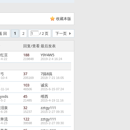
收藏本版
返 回
1
2
/ 2 页
下一页
者
回复/查看
最后发表
升红豆
188
Y9Y4W5
-4-22
219848
2019-2-4 16:24
长弓
37
7搞8搞
-10-4
205169
2018-7-21 16:05
子
103
诚实
-11-14
46506
2015-6-15 07:24
yxds
45
维西
-5-2
21485
2015-4-19 11:16
羽泪泉
32
zztgy111
-6-28
15237
2015-2-27 09:35
河奔流
122
zztgy111
-4-23
39598
2015-2-27 09:30