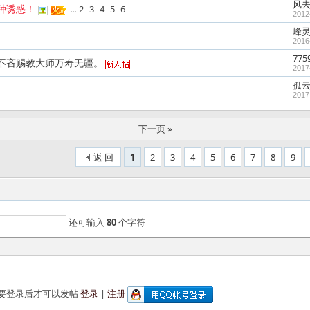
风
种诱惑！
...
2
3
4
5
6
2012
峰灵
2016
775
不吝赐教大师万寿无疆。
2017
孤
2017
下一页 »
返 回
1
2
3
4
5
6
7
8
9
还可输入
80
个字符
要登录后才可以发帖
登录
|
注册