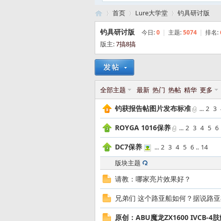
首页
Lure大学堂
钓具研讨版
钓具研讨版
今日:
0
|
主题:
5074
|
排名:
版主:
7搞8搞
路
»
›
›
全部主题
最新
热门
热帖
精华
更多
钓获报告帖图片发布标准
...
2
3
ROYGA 1016保养
...
2
3
4
5
6
DC7保养
...
2
3
4
5
6
..
14
亚
版块主题
请教：哪家亮片效果好？
兄弟们 这个路亚船如何？据说路
原创：ABU魔龙ZX1600 IVCB-4