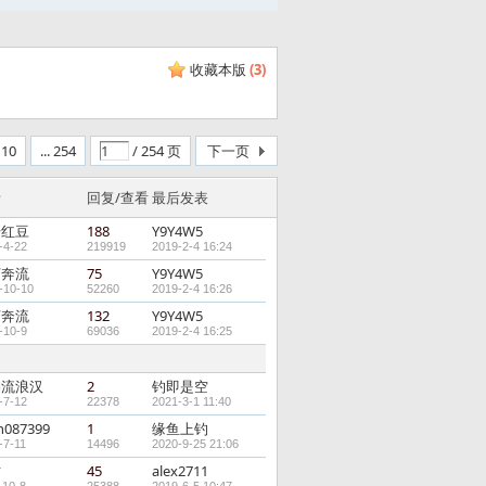
收藏本版
(
3
)
10
... 254
/ 254 页
下一页
者
回复/查看
最后发表
升红豆
188
Y9Y4W5
-4-22
219919
2019-2-4 16:24
河奔流
75
Y9Y4W5
-10-10
52260
2019-2-4 16:26
河奔流
132
Y9Y4W5
-10-9
69036
2019-2-4 16:25
湖流浪汉
2
钓即是空
-7-12
22378
2021-3-1 11:40
an087399
1
缘鱼上钓
-7-11
14496
2020-9-25 21:06
甘
45
alex2711