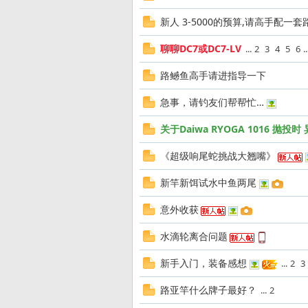
新人 3-5000的预算,请高手配一
发
聊聊DC7或DC7-LV
...
2
3
4
5
6
..
路鳡鱼高手请进指导一下
急事，请钓友们帮帮忙…
关于Daiwa RYOGA 1016 抛投
《超级响尾蛇挑战大翘嘴》
烧
新竿新饵试水中鱼两尾
意外收获
水滴轮离合问题
新手入门，装备感想
...
2
3
路亚竿什么牌子最好？
...
2