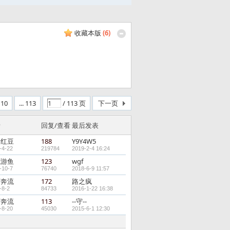
收藏本版
(
6
)
10
... 113
/ 113 页
下一页
者
回复/查看
最后发表
升红豆
188
Y9Y4W5
-4-22
219784
2019-2-4 16:24
底游鱼
123
wgf
-10-7
76740
2018-6-9 11:57
河奔流
172
路之疯
-8-2
84733
2016-1-22 16:38
河奔流
113
--守--
-8-20
45030
2015-6-1 12:30