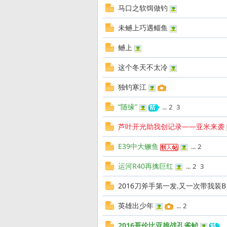
马口之软饵做钓
未鳡上巧遇鲻鱼
发
鳡上
这个冬天不太冷
独钓寒江
“随缘”
...
2
3
芦叶开光助我创记录——亚米来袭
烧
E39中大鳜鱼
...
2
运河R40再擒巨红
...
2
3
2016刀斧手第一发.又一次带我装B
英雄出少年
...
2
2016哥伦比亚挑战孔雀鲈
..