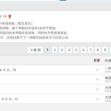
搜
名:
14
的钓鱼报告帖（图文形式）
索
选周期，每个周期内评选前5名给予奖励。
消该ID的本周期评选资格，同时给予举报者奖励。
9年9月，评选结果于下一周期开始的首月15日前公布。
返 回
1
2
3
4
5
6
7
8
9
新窗
作
一
4
5
6
..
19
2009
海
2012
大
2012
大
4
5
6
..
12
2010