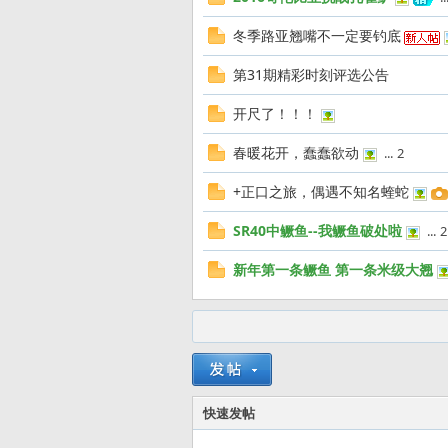
友
冬季路亚翘嘴不一定要钓底
第31期精彩时刻评选公告
开尺了！！！
春暖花开，蠢蠢欲动
...
2
+正口之旅，偶遇不知名蝰蛇
—
SR40中鳜鱼--我鳜鱼破处啦
...
2
新年第一条鳜鱼 第一条米级大翘
快速发帖
—