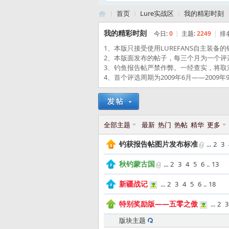
首页
Lure实战区
我的精彩时刻
我的精彩时刻
今日:
0
|
主题:
2249
|
排
1、本版只接受使用LUREFANS自主装备
路
»
›
›
2、本版面发布的帖子，每三个月为一个评
3、钓鱼报告帖严禁作弊。一经查实，将取
4、首个评选周期为2009年6月——200
全部主题
最新
热门
热帖
精华
更多
钓获报告帖图片发布标准
...
2
3
亚
秋钓蒙古国
...
2
3
4
5
6
..
13
新疆战记
...
2
3
4
5
6
..
18
特别奖励版——五零之傲
...
2
3
版块主题