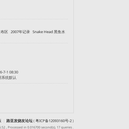
发布区
2007年记录
Snake Head 黑鱼水
6-7-1 08:30
用系统默认
版
|
路亚发烧友论坛
(
粤ICP备12093160号-2
)
6:52
, Processed in 0.016700 second(s), 17 queries .