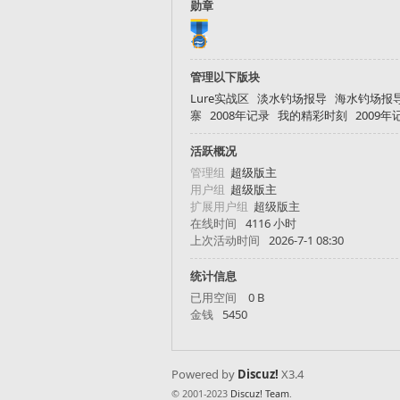
勋章
发
管理以下版块
Lure实战区
淡水钓场报导
海水钓场报
寨
2008年记录
我的精彩时刻
2009年
活跃概况
管理组
超级版主
用户组
超级版主
扩展用户组
超级版主
在线时间
4116 小时
烧
上次活动时间
2026-7-1 08:30
统计信息
已用空间
0 B
金钱
5450
Powered by
Discuz!
X3.4
© 2001-2023
Discuz! Team
.