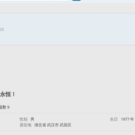
搜
520
索
永恒！
题数 9
性别
男
生日
1977 年
居住地
湖北省 武汉市 武昌区