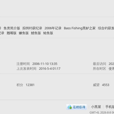
导
鱼类简介版
拟饵钓获纪录
2006年记录
Bass Fishing黑鲈之家
综合钓获
记录
翘嘴版
鳜鱼版
鱤鱼版
鲶鱼版
注册时间
2006-11-10 13:35
最后访问
202
上次发表时间
2016-5-4 01:17
所在时区
使
积分
12381
威望
4553
|
小黑屋
|
手机
GMT+8, 2026-8-8 0