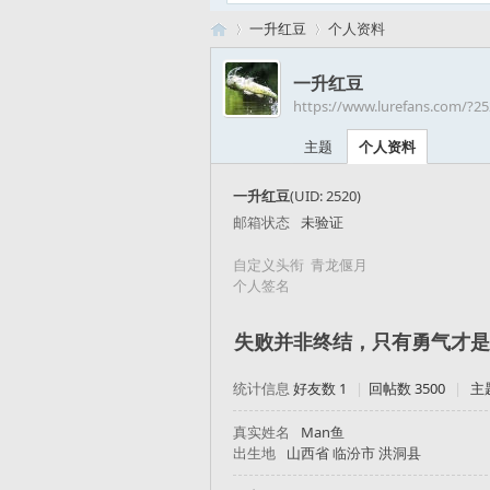
一升红豆
个人资料
一升红豆
https://www.lurefans.com/?2
路
›
›
主题
个人资料
一升红豆
(UID: 2520)
邮箱状态
未验证
自定义头衔
青龙偃月
个人签名
失败并非终结，只有勇气才是
亚
统计信息
好友数 1
|
回帖数 3500
|
主
真实姓名
Man鱼
出生地
山西省 临汾市 洪洞县