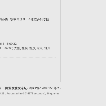
与公告
赛事与活动
卡亚克舟钓专版
6-8-15 09:32
MT +09:00) 大阪, 札幌, 首尔, 东京, 雅库
版
|
路亚发烧友论坛
(
粤ICP备12093160号-2
)
3:29
, Processed in 0.014978 second(s), 16 queries .