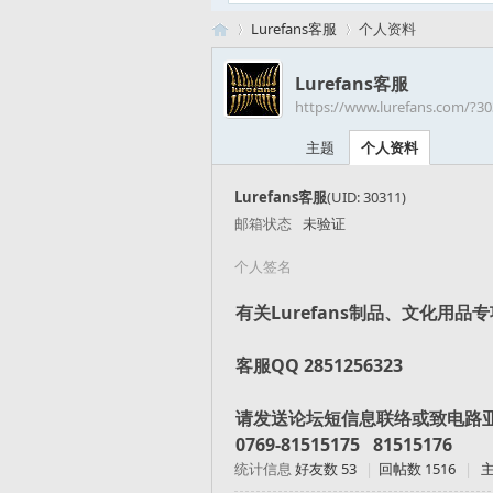
Lurefans客服
个人资料
Lurefans客服
https://www.lurefans.com/?3
路
›
›
主题
个人资料
Lurefans客服
(UID: 30311)
邮箱状态
未验证
个人签名
有关Lurefans制品、文化用品
亚
客服QQ 2851256323
请发送论坛短信息联络或致电路
0769-81515175 81515176
统计信息
好友数 53
|
回帖数 1516
|
主