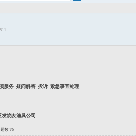
搜
0311
索
专项服务 疑问解答 投诉 紧急事宜处理
亚发烧友渔具公司
题数 76