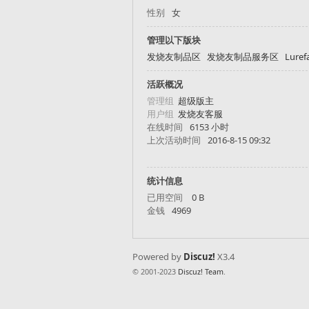
性别
女
管理以下版块
发
发烧友制品区
发烧友制品服务区
Lure
活跃概况
管理组
超级版主
用户组
发烧友客服
在线时间
6153 小时
上次活动时间
2016-8-15 09:32
统计信息
烧
已用空间
0 B
金钱
4969
Powered by
Discuz!
X3.4
© 2001-2023
Discuz! Team
.