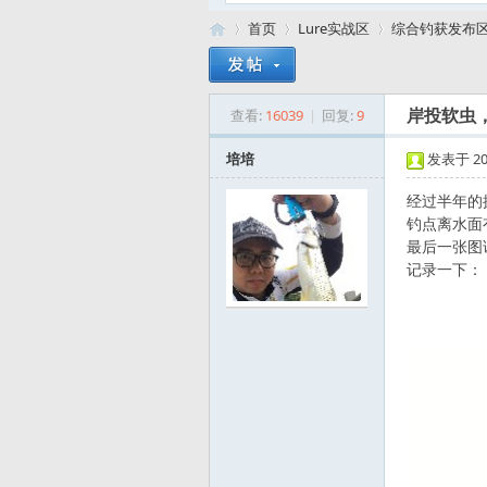
首页
Lure实战区
综合钓获发布
查看:
16039
|
回复:
9
岸投软虫
路
»
›
›
培培
发表于 2019
经过半年的
钓点离水面
最后一张图
记录一下：
亚