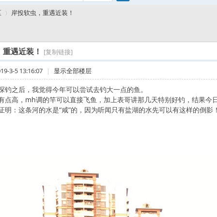
搜
区
岸投软虫，重遇近装！
索
，重遇近装！
[复制链接]
›
-3-5 13:16:07
|
显示全部楼层
探钓之后，我觉得今年可以尝试去钓大一点的鱼。
有点高，mh调的竿可以直接飞鱼，加上表哥讲那几天特别好钓，结果今日3 h
证明：这条河的水是“咸”的，因为听闻只有盐湖的水先可以有这样的倒影