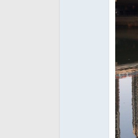
友
—
—