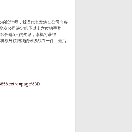
55的设计师，我谨代表发烧友公司向各
发烧友公司决定给予以上六位钓手奖
加新款任选5只的奖励，李枫将获得
李枫将额外获赠我的米级战衣一件，最后
01485&extra=page%3D1