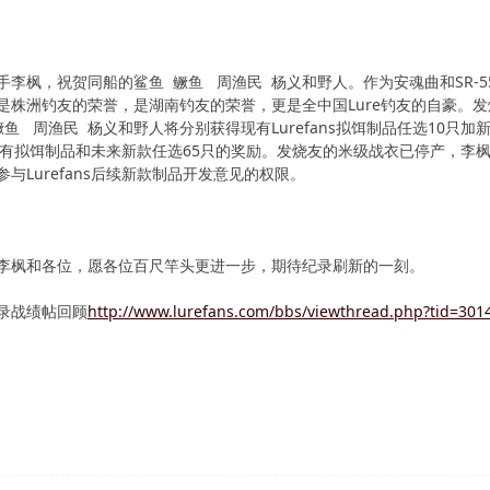
手李枫，祝贺同船的鲨鱼 鳜鱼 周渔民 杨义和野人。作为安魂曲和SR-
是株洲钓友的荣誉，是湖南钓友的荣誉，更是全中国Lure钓友的自豪。
鳜鱼 周渔民 杨义和野人将分别获得现有Lurefans拟饵制品任选10只
ans现有拟饵制品和未来新款任选65只的奖励。发烧友的米级战衣已停产，
与Lurefans后续新款制品开发意见的权限。
李枫和各位，愿各位百尺竿头更进一步，期待纪录刷新的一刻。
录战绩帖回顾
http://www.lurefans.com/bbs/viewthread.php?tid=3