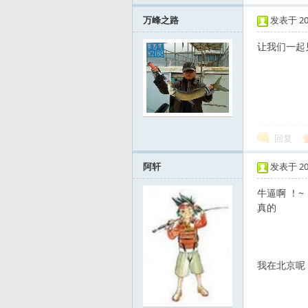
标
万峰之路
发表于 2010
让我们一起
回复
阿轩
发表于 2010
牛逼啊 ！~
真的
我在北京呢