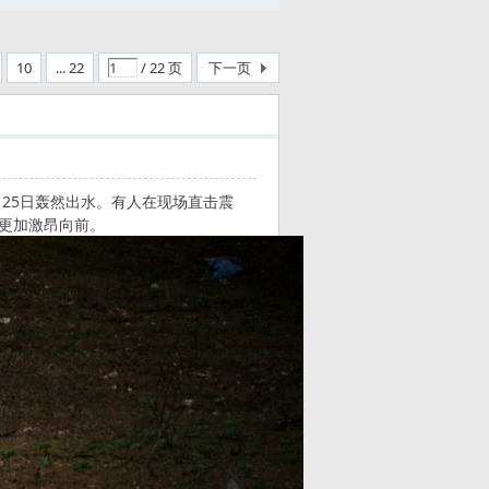
10
... 22
/ 22 页
下一页
月25日轰然出水。有人在现场直击震
起更加激昂向前。