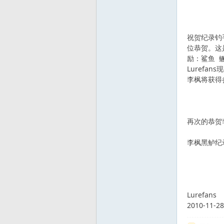
祝贺纪录钓
位恭贺。这
励：鲨鱼 
Luref
李枫将获得参
路
再次的恭贺
李枫黑鲈纪
亚
Lurefans
2010-11-28