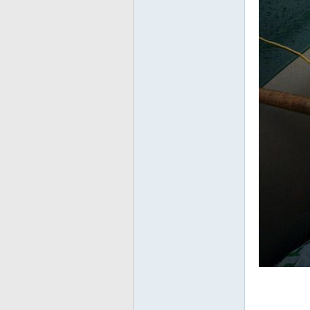
友
—
—