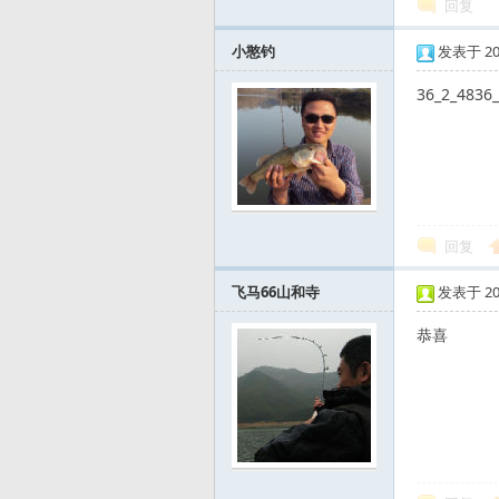
回复
小憨钓
发表于 2010
36_2_483
运
回复
飞马66山和寺
发表于 2010
恭喜
动