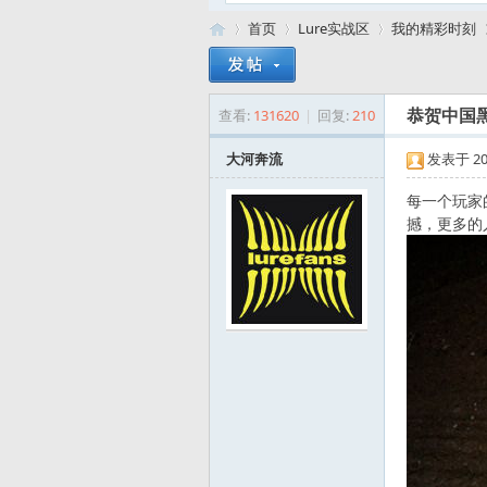
首页
Lure实战区
我的精彩时刻
查看:
131620
|
回复:
210
恭贺中国
路
»
›
›
›
大河奔流
发表于 2010
每一个玩家
撼，更多的
亚