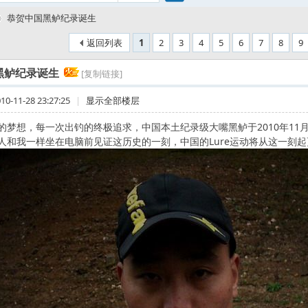
搜
恭贺中国黑鲈纪录诞生
返回列表
1
2
3
4
5
6
7
8
9
索
黑鲈纪录诞生
[复制链接]
-11-28 23:27:25
|
显示全部楼层
的梦想，每一次出钓的终极追求，中国本土纪录级大嘴黑鲈于2010年11
人和我一样坐在电脑前见证这历史的一刻，中国的Lure运动将从这一刻