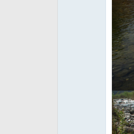
友
—
—