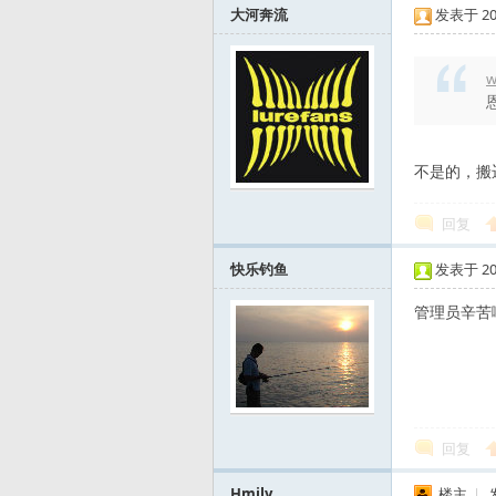
大河奔流
发表于 2016
w
运
不是的，搬
回复
快乐钓鱼
发表于 2016
管理员辛苦啦！
动
回复
Hmily
楼主
|