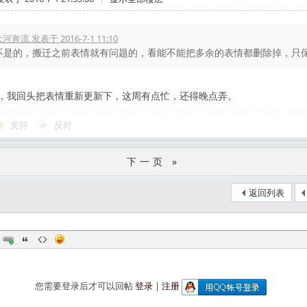
河奔流 发表于 2016-7-1 11:10
不是的，搬迁之前表情就有问题的，看能不能把多余的表情都删除掉，只
，我回头把表情重新更新下，这周有点忙，还得晚点弄。
支持
反对
下一页 »
返回列表
您需要登录后才可以回帖
登录
|
注册