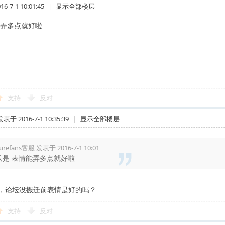
-7-1 10:01:45
|
显示全部楼层
能弄多点就好啦
支持
反对
发表于 2016-7-1 10:35:39
|
显示全部楼层
urefans客服 发表于 2016-7-1 10:01
只是 表情能弄多点就好啦
，论坛没搬迁前表情是好的吗？
支持
反对