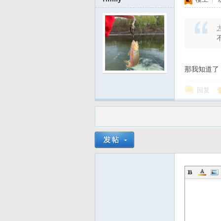
大
风
那我知道了
回复
向