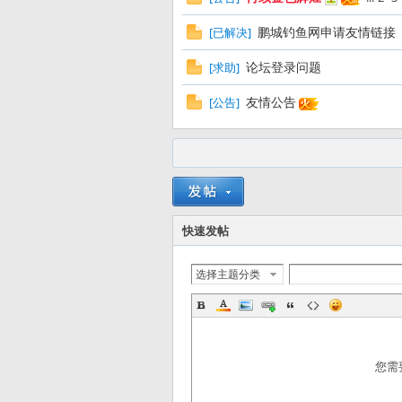
友
鹏城钓鱼网申请友情链接
[
已解决
]
论坛登录问题
[
求助
]
友情公告
[
公告
]
—
快速发帖
选择主题分类
您需
—