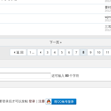
2012
要
2012
wjm
2012
三
2012
下一页 »
返 回
1 ...
3
4
5
6
7
8
9
10
11
还可输入
80
个字符
要登录后才可以发帖
登录
|
注册