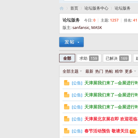
首页
论坛版务中心
论坛版务
论坛版务
今日:
0
|
主题:
1257
|
排名:
41
版主:
sanfansic
,
MASK
路
»
›
›
全部
求助
159
已解决
169
全部主题
最新
热门
热帖
精华
更多
天津展我们来了--会展进行
[
公告
]
天津展我们来了--会展进行
[
公告
]
亚
天津展我们来了--会展进行
[
公告
]
天津展北京展在即 欢迎莅临
[
公告
]
春节活动预告 敬请关注
[
公告
]