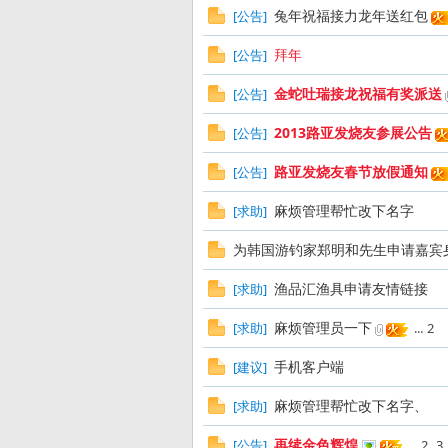
兔年祝福接力龙年送红包
[
公告
]
拜年
[
公告
]
发
金蛇吐瑞接龙祝福有奖派送
[
公告
]
2013路亚发烧友参展公告
[
公告
]
路亚发烧友春节放假通知
[
公告
]
麻烦管理帮忙改下名字
[
求助
]
为韩国游钓家郑明和先生申请嘉宾
烧
渔品汇渔具申请友情链接
[
求助
]
麻烦管理员一下
[
求助
]
...
2
手机客户端
[
建议
]
麻烦管理帮忙改下名字、
[
求助
]
再续金色辉煌
[
公告
]
...
2
3