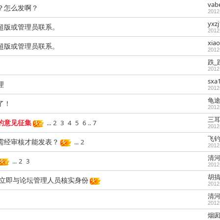
vab
？怎么发啊？
2012
yxz
超版或管理员联系。
2012
xia
超版或管理员联系。
2012
跌_
2012
sxa
理
2012
龟
了！
2012
三
的意见征集
...
2
3
4
5
6
..
7
2012
飞
需经审核才能发表？
...
2
2012
清河
...
2
3
2012
胡
看到此贴立即与论坛管理人员核实身份
2012
清河
2012
烟