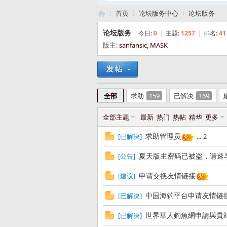
首页
论坛版务中心
论坛版务
论坛版务
今日:
0
|
主题:
1257
|
排名:
41
版主:
sanfansic
,
MASK
路
»
›
›
全部
求助
159
已解决
169
全部主题
最新
热门
热帖
精华
更多
求助管理员
[
已解决
]
...
2
夏天版主密码已被盗，请速
[
公告
]
亚
申请交换友情链接
[
建议
]
中国海钓平台申请友情链
[
已解决
]
世界華人釣魚網申請與貴
[
已解决
]