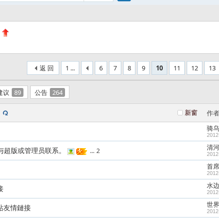
搜
索
返 回
1 ...
6
7
8
9
10
11
12
13
建议
89
公告
264
新窗
作
骑
2012
清河
与超版或管理员联系。
...
2
2012
首
2012
水
接
2012
世
站友情鏈接
2012