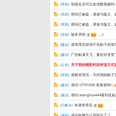
初级会员可以发优酷视频吗
[
求助
]
密码已被盗，请速与版主、
[
求助
]
发
密码已被盗，请速与版主、
[
求助
]
版务求助
[
求助
]
...
2
请管理员加强不良帖子的管
[
建议
]
广告帖满天飞，要好好管管
[
建议
]
关于我的精彩时刻评选方式
[
公告
]
烧
请教管理员：为何我的帖子
[
求助
]
请ID cf791006 更换密码!
[
建议
]
请ID:xianghui444
[
建议
]
有请管理员
[
已解决
]
请问电脑怎么登陆不了？
[
求助
]