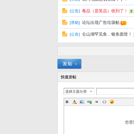
友
毒品（是奖品）收到了！
[
公告
]
论坛出现广告垃圾帖
[
求助
]
仑山湖罕见鱼，银鱼面世！
[
公告
]
—
快速发帖
选择主题分类
您需
—