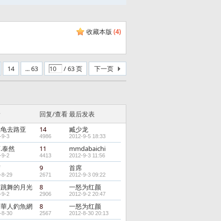
收藏本版
(
4
)
14
... 63
/ 63 页
下一页
者
回复/查看
最后发表
乌龟去路亚
14
臧少龙
-9-3
4986
2012-9-5 18:33
.泰然
11
mmdabaichi
-9-2
4413
2012-9-3 11:56
席
9
首席
-8-29
2671
2012-9-3 09:22
边跳舞的月光
8
一怒为红颜
-9-2
2906
2012-9-2 20:47
界華人釣魚網
8
一怒为红颜
-8-30
2567
2012-8-30 20:13