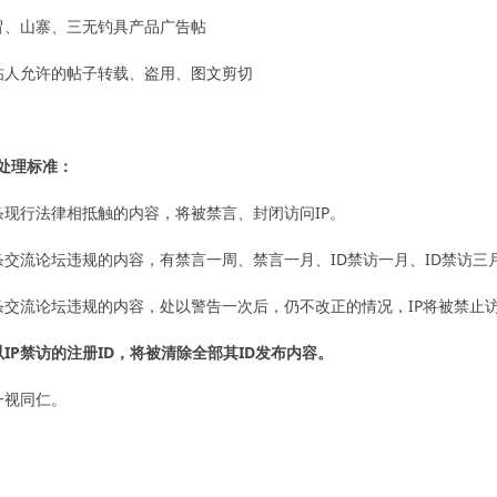
冒、山寨、三无钓具产品广告帖
帖人允许的帖子转载、盗用、图文剪切
处理标准：
条现行法律相抵触的内容，将被禁言、封闭访问IP。
条交流论坛违规的内容，有禁言一周、禁言一月、ID禁访一月、ID禁访三
条交流论坛违规的内容，处以警告一次后，仍不改正的情况，IP将被禁止
IP禁访的注册ID，将被清除全部其ID发布内容。
一视同仁。