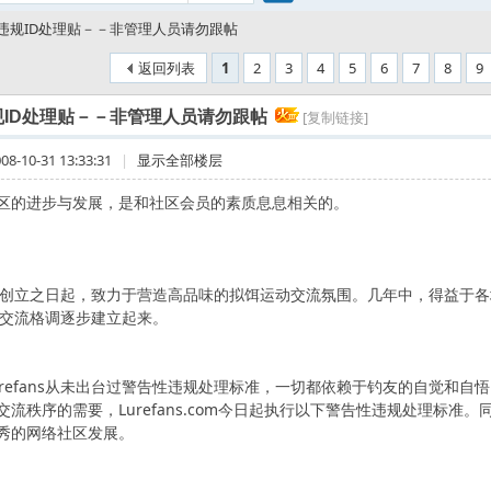
搜
违规ID处理贴－－非管理人员请勿跟帖
返回列表
1
2
3
4
5
6
7
8
9
索
规ID处理贴－－非管理人员请勿跟帖
[复制链接]
-10-31 13:33:31
|
显示全部楼层
区的进步与发展，是和社区会员的素质息息相关的。
ans自创立之日起，致力于营造高品味的拟饵运动交流氛围。几年中，得益于
ns的交流格调逐步建立起来。
urefans从未出台过警告性违规处理标准，一切都依赖于钓友的自觉和
交流秩序的需要，Lurefans.com今日起执行以下警告性违规处理标准
秀的网络社区发展。