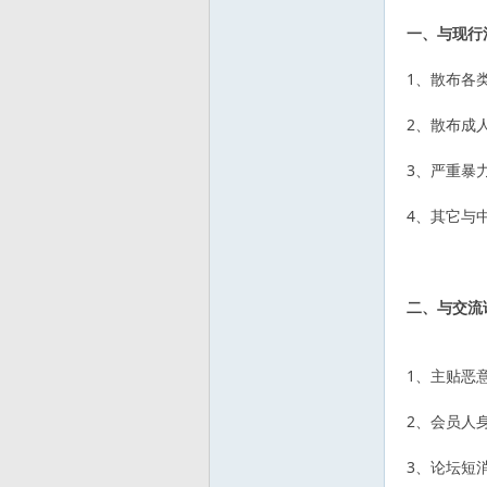
一、与现行
发
1、散布各
2、散布成
3、严重暴
4、其它与
烧
二、与交流
1、主贴恶
2、会员人
3、论坛短