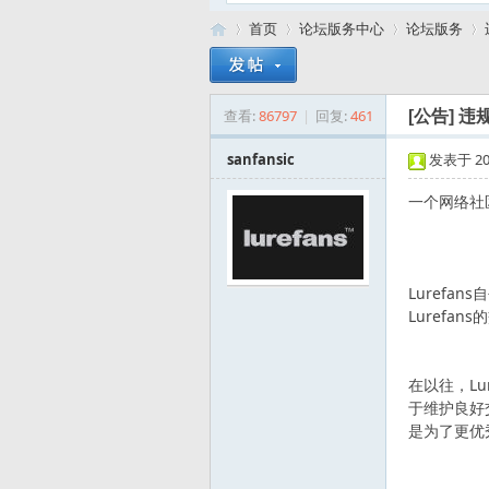
首页
论坛版务中心
论坛版务
查看:
86797
|
回复:
461
[公告]
违
路
»
›
›
›
sanfansic
发表于 2008
一个网络社
Luref
Lurefa
亚
在以往，L
于维护良好
是为了更优