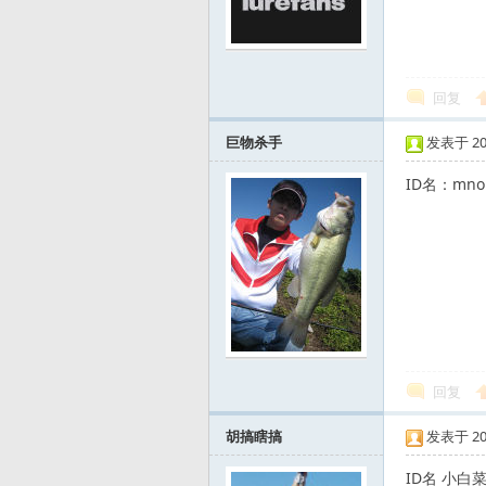
标
回复
巨物杀手
发表于 2008
ID名：mn
回复
胡搞瞎搞
发表于 2008
ID名 小白