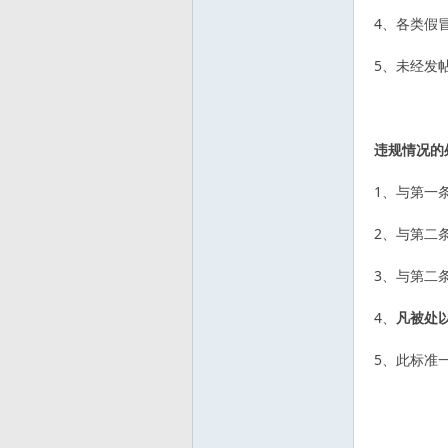
友
4、各类假
5、未经发
违规情况的
1、与第一
—
2、与第二
3、与第二
4、
凡被处以
5、此标准
—