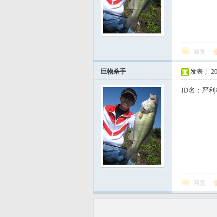
风
回复
巨物杀手
发表于 2009
ID名：严利
向
回复