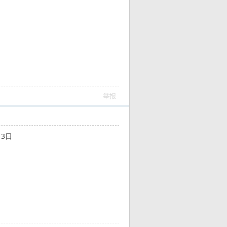
举报
月3日