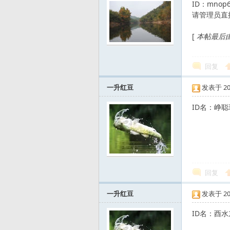
ID：mno
请管理员直
发
[
本帖最后由 霸
回复
一升红豆
发表于 2008
ID名：峥聪
烧
回复
一升红豆
发表于 2008
ID名：酉水