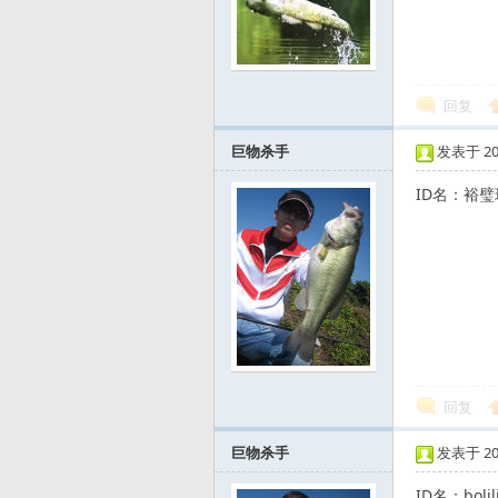
友
回复
巨物杀手
发表于 2008
ID名：裕璧
—
回复
巨物杀手
发表于 2008
—
ID名：bo