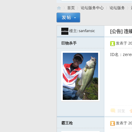
首页
论坛版务中心
论坛版务
楼主:
sanfansic
[公告]
违
路
»
›
›
›
巨物杀手
发表于 2008
ID名：zer
亚
回复
霸王枪
发表于 2008