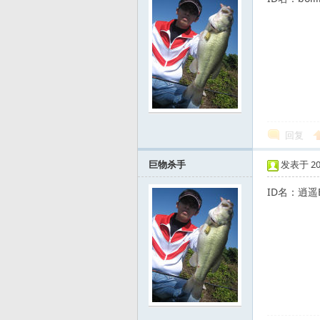
路
回复
巨物杀手
发表于 2009
ID名：逍遥
亚