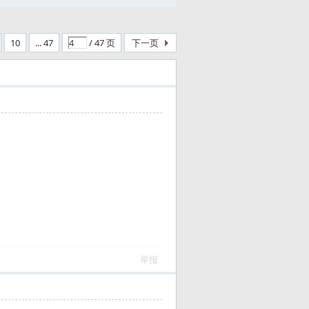
10
... 47
/ 47 页
下一页
举报